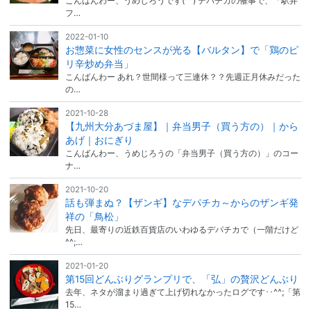
こんばんわー、うめじろうです(^^) デパチカの催事で、「駅弁
フ…
2022-01-10
お惣菜に女性のセンスが光る【バルタン】で「鶏のピ
リ辛炒め弁当」
こんばんわー あれ？世間様って三連休？？先週正月休みだった
の…
2021-10-28
【九州大分あづま屋】｜弁当男子（買う方の）｜から
あげ｜おにぎり
こんばんわー、うめじろうの「弁当男子（買う方の）」のコー
ナ…
2021-10-20
話も弾まぬ？【ザンギ】なデパチカ～からのザンギ発
祥の「鳥松」
先日、最寄りの近鉄百貨店のいわゆるデパチカで（一階だけど
^^;…
2021-01-20
第15回どんぶりグランプリで、「弘」の贅沢どんぶり
去年、ネタが溜まり過ぎて上げ切れなかったログです･･^^;「第
15…