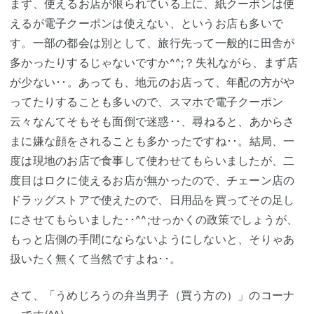
まず、使えるお店が限られている上に、紙クーポンは使
えるが電子クーポンは使えない、というお店も多いで
す。一部の都会は別として、旅行先って一般的に田舎が
多かったりするじゃないですか^^;？失礼ながら、まず店
が少ない･･。あっても、地元のお店って、年配の方がや
ってたりすることも多いので、
スマホ
で電子クーポン
云々なんてそもそも面倒で迷惑･･、尋ねると、あからさ
まに嫌な顔をされることも多かったですね･･。結局、一
度は現地のお店で食事して使わせてもらいましたが、二
度目はロクに使えるお店が無かったので、チェーン店の
ドラッグストアで使えたので、日用品を買ってその足し
にさせてもらいました･･^^;せっかくの政策でしょうが、
もっと店側の手間にならないようにしないと、そりゃあ
扱いたく無くて当然ですよね･･。
さて、「うめじろうの弁当男子（買う方の）」のコーナ